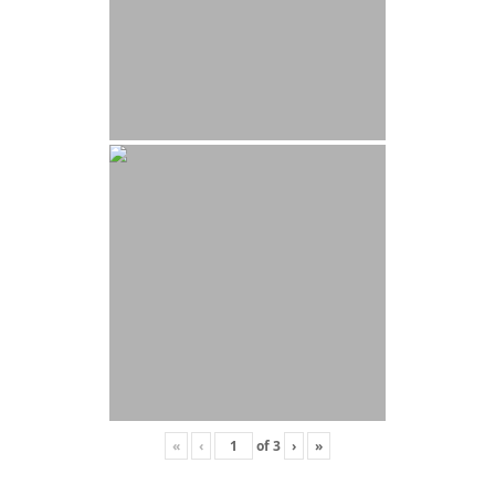
«
‹
of
3
›
»