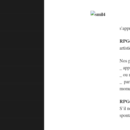
s’app
RPGe
artist
Nos p
_ app
_ ou 
_ par
momen
RPGe
S’il 
spont