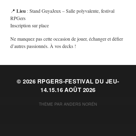
Lieu
📍
: Stand GuyaJeux – Salle polyvalente, festival
RPGers
Inscription sur place
Ne manquez pas cette occasion de jouer, échanger et défier
d’autres passionnés. À vos decks !
© 2026
RPGERS-FESTIVAL DU JEU-
14.15.16 AOÛT 2026
THÈME PAR
ANDERS NORÉN